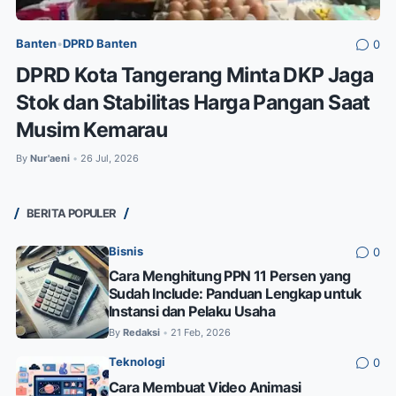
Banten
•
DPRD Banten
0
DPRD Kota Tangerang Minta DKP Jaga
Stok dan Stabilitas Harga Pangan Saat
Musim Kemarau
By
Nur'aeni
26 Jul, 2026
•
BERITA POPULER
Bisnis
0
Cara Menghitung PPN 11 Persen yang
Sudah Include: Panduan Lengkap untuk
Instansi dan Pelaku Usaha
By
Redaksi
21 Feb, 2026
•
Teknologi
0
Cara Membuat Video Animasi