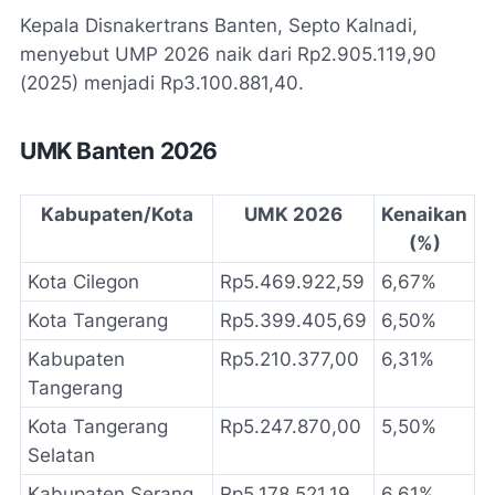
Kepala Disnakertrans Banten, Septo Kalnadi,
menyebut UMP 2026 naik dari Rp2.905.119,90
(2025) menjadi Rp3.100.881,40.
UMK Banten 2026
Kabupaten/Kota
UMK 2026
Kenaikan
(%)
Kota Cilegon
Rp5.469.922,59
6,67%
Kota Tangerang
Rp5.399.405,69
6,50%
Kabupaten
Rp5.210.377,00
6,31%
Tangerang
Kota Tangerang
Rp5.247.870,00
5,50%
Selatan
Kabupaten Serang
Rp5.178.521,19
6,61%