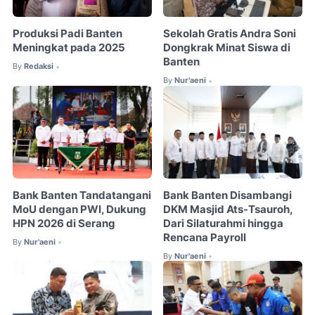
Produksi Padi Banten
Sekolah Gratis Andra Soni
Meningkat pada 2025
Dongkrak Minat Siswa di
Banten
By
Redaksi
•
By
Nur'aeni
•
Bank Banten Tandatangani
Bank Banten Disambangi
MoU dengan PWI, Dukung
DKM Masjid Ats-Tsauroh,
HPN 2026 di Serang
Dari Silaturahmi hingga
Rencana Payroll
By
Nur'aeni
•
By
Nur'aeni
•