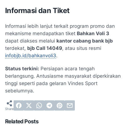
Informasi dan Tiket
Informasi lebih lanjut terkait program promo dan
mekanisme mendapatkan tiket
Bahkan Voli 3
dapat diakses melalui
kantor cabang bank bjb
terdekat,
bjb Call 14049
, atau situs resmi
infobjb.id/bahkanvoli3
.
Status terkini:
Persiapan acara tengah
berlangsung. Antusiasme masyarakat diperkirakan
tinggi seperti pada gelaran Vindes Sport
sebelumnya.
Related Posts