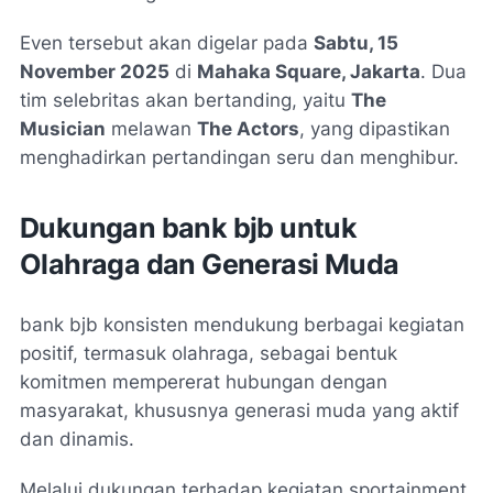
Even tersebut akan digelar pada
Sabtu, 15
November 2025
di
Mahaka Square, Jakarta
. Dua
tim selebritas akan bertanding, yaitu
The
Musician
melawan
The Actors
, yang dipastikan
menghadirkan pertandingan seru dan menghibur.
Dukungan bank bjb untuk
Olahraga dan Generasi Muda
bank bjb konsisten mendukung berbagai kegiatan
positif, termasuk olahraga, sebagai bentuk
komitmen mempererat hubungan dengan
masyarakat, khususnya generasi muda yang aktif
dan dinamis.
Melalui dukungan terhadap kegiatan sportainment