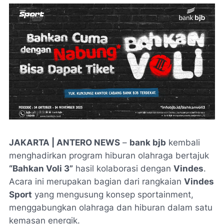
JAKARTA | ANTERO NEWS
–
bank bjb
kembali
menghadirkan program hiburan olahraga bertajuk
“Bahkan Voli 3”
hasil kolaborasi dengan
Vindes
.
Acara ini merupakan bagian dari rangkaian
Vindes
Sport
yang mengusung konsep sportainment,
menggabungkan olahraga dan hiburan dalam satu
kemasan energik.