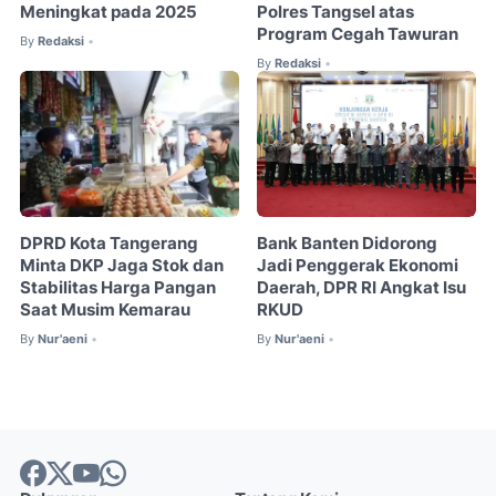
Meningkat pada 2025
Polres Tangsel atas
Program Cegah Tawuran
By
Redaksi
•
By
Redaksi
•
DPRD Kota Tangerang
Bank Banten Didorong
Minta DKP Jaga Stok dan
Jadi Penggerak Ekonomi
Stabilitas Harga Pangan
Daerah, DPR RI Angkat Isu
Saat Musim Kemarau
RKUD
By
Nur'aeni
By
Nur'aeni
•
•