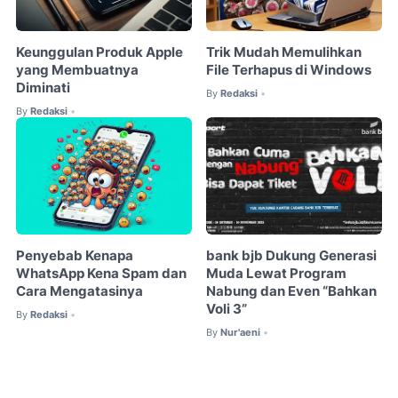
Keunggulan Produk Apple
Trik Mudah Memulihkan
yang Membuatnya
File Terhapus di Windows
Diminati
By
Redaksi
•
By
Redaksi
•
Penyebab Kenapa
bank bjb Dukung Generasi
WhatsApp Kena Spam dan
Muda Lewat Program
Cara Mengatasinya
Nabung dan Even “Bahkan
Voli 3”
By
Redaksi
•
By
Nur'aeni
•